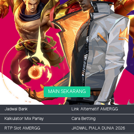
MAIN SEKARANG
Jadwal Bank
Link Alternatif AMERGG
Kalkulator Mix Parlay
Cara Betting
RTP Slot AMERGG
JADWAL PIALA DUNIA 2026