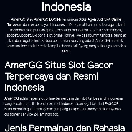
Indonesia
AmerGG
atau
AmerGG LOGIN
merupakan
Situs Agen Judi Slot Online
Terbesar
dan terpercaya di Indonesia. Dengan pilihan game beragam, kami
menghadirkan puluhan game terbaik di bidangnya seperti sportsbook,
sbobet, ubobet, E-sport, slot online, idnlive, live casino, mm tangkas, tembak
ikan dan togel online. Setiap permainan judi yang ada di AmerGG memiliki
keunikan tersendiri serta tampilan bervariatif yang menjadikannya semakin
seru.
AmerGG Situs Slot Gacor
Terpercaya dan Resmi
Indonesia
AmerGG
adalah agen slot online terpercaya dan slot terbesar di Indonesia
yang sudah memiliki lisensi resmi di Indonesia dan legalitas dari PAGCOR.
Kami memiliki game slot gacor gampang jackpot dan menyediakan layanan
customer service 24 jam nonstop.
Jenis Permainan dan Rahasia