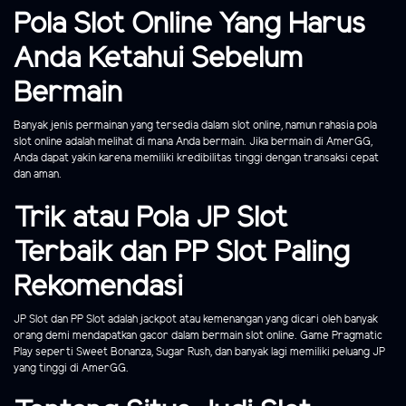
Pola Slot Online Yang Harus
Anda Ketahui Sebelum
Bermain
Banyak jenis permainan yang tersedia dalam slot online, namun rahasia pola
slot online adalah melihat di mana Anda bermain. Jika bermain di AmerGG,
Anda dapat yakin karena memiliki kredibilitas tinggi dengan transaksi cepat
dan aman.
Trik atau Pola JP Slot
Terbaik dan PP Slot Paling
Rekomendasi
JP Slot dan PP Slot adalah jackpot atau kemenangan yang dicari oleh banyak
orang demi mendapatkan gacor dalam bermain slot online. Game Pragmatic
Play seperti Sweet Bonanza, Sugar Rush, dan banyak lagi memiliki peluang JP
yang tinggi di AmerGG.