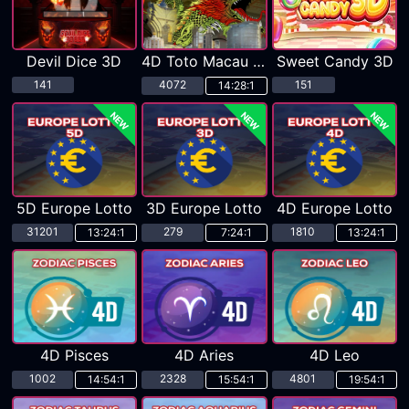
Devil Dice 3D
4D Toto Macau Pools
Sweet Candy 3D
141
4072
151
14:28:0
NEW
NEW
NEW
5D Europe Lotto
3D Europe Lotto
4D Europe Lotto
31201
279
1810
13:24:0
7:24:0
13:24:0
4D Pisces
4D Aries
4D Leo
1002
2328
4801
14:54:0
15:54:0
19:54:0