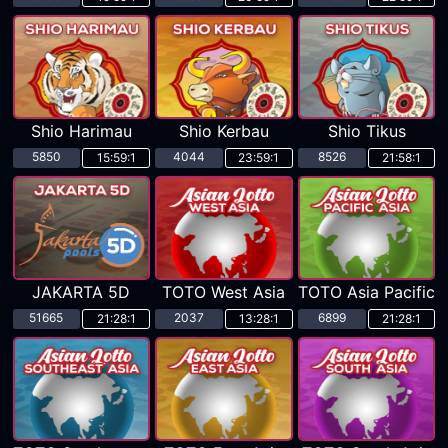
Shio Harimau
Shio Kerbau
Shio Tikus
5850
4044
8526
15:59:0
23:59:0
21:58:0
JAKARTA 5D
TOTO West Asia
TOTO Asia Pacific
51665
2037
6899
21:28:0
13:28:0
21:28:0