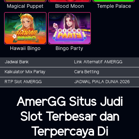
Magical Puppet
Blood Moon
Temple Palace
Hawaii Bingo
Bingo Party
Jadwal Bank
Link Alternatif AMERGG
Kalkulator Mix Parlay
Cara Betting
RTP Slot AMERGG
JADWAL PIALA DUNIA 2026
AmerGG Situs Judi
Slot Terbesar dan
Terpercaya Di