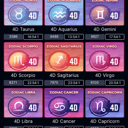
4D Taurus
4D Aquarius
4D Gemini
3586
9489
9927
16:54:0
13:54:0
17:54:0
4D Scorpio
4D Sagitarius
4D Virgo
8371
7975
6100
22:54:0
23:54:0
20:54:0
4D Libra
4D Cancer
4D Capricorn