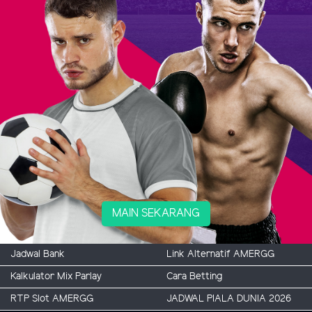
MAIN SEKARANG
Jadwal Bank
Link Alternatif AMERGG
Kalkulator Mix Parlay
Cara Betting
RTP Slot AMERGG
JADWAL PIALA DUNIA 2026