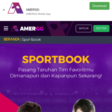
Download
×
AMERGG
AMERGG Mobile App
MASUK
DAFTAR
BERANDA
Sportbook