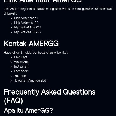
Link Alternatif AmerGG
Jika Anda mengalami kesulitan mengakses website kami, gunakan link alternatif
di bawah:
Link Alnternatif 1
Link Alnternatif 2
Rtp Slot AMERGG 1
Rtp Slot AMERGG 2
Kontak AMERGG
Hubungi kami melalui berbagai channel berikut:
Live Chat
WhatsApp
Instagram
Facebook
Youtube
Telegram Amergg Slot
Frequently Asked Questions
(FAQ)
Apa Itu AmerGG?