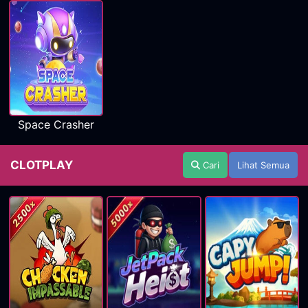
Space Crasher
CLOTPLAY
Cari
Lihat Semua