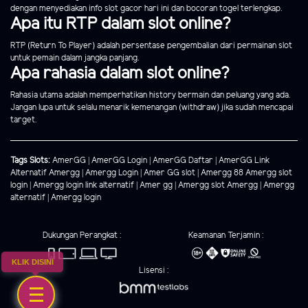
dengan menyediakan info slot gacor hari ini dan bocoran togel terlengkap.
Apa itu RTP dalam slot online?
RTP (Return To Player) adalah persentase pengembalian dari permainan slot
untuk pemain dalam jangka panjang.
Apa rahasia dalam slot online?
Rahasia utama adalah memperhatikan history bermain dan peluang yang ada.
Jangan lupa untuk selalu menarik kemenangan (withdraw) jika sudah mencapai
target.
Tags Slots:
AmerGG
|
AmerGG Login
|
AmerGG Daftar
|
AmerGG Link
Alternatif
Amergg
|
Amergg Login
|
Amer GG slot
|
Amergg 88
Amergg slot
login
|
Amergg login link alternatif
|
Amer gg
|
Amergg slot
Amergg
|
Amergg
alternatif
|
Amergg login
Dukungan Perangkat :
Keamanan Terjamin :
KLIK DISINI
Lisensi :