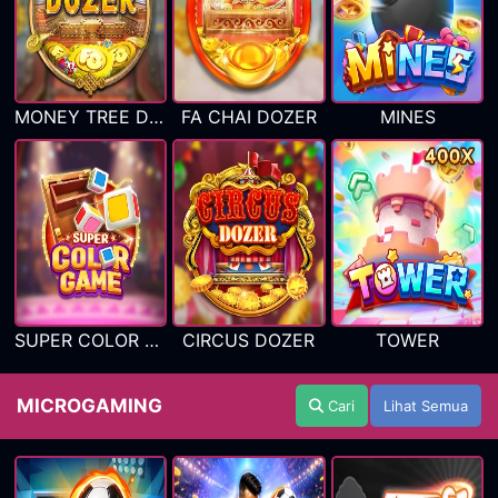
MONEY TREE DOZER
FA CHAI DOZER
MINES
SUPER COLOR GAME
CIRCUS DOZER
TOWER
MICROGAMING
Cari
Lihat Semua