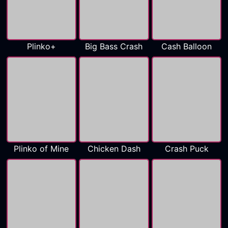
Plinko+
Big Bass Crash
Cash Balloon
Plinko of Mine
Chicken Dash
Crash Puck