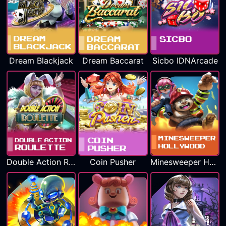
Dream Blackjack
Dream Baccarat
Sicbo IDNArcade
Double Action Roulette
Coin Pusher
Minesweeper Hollywood